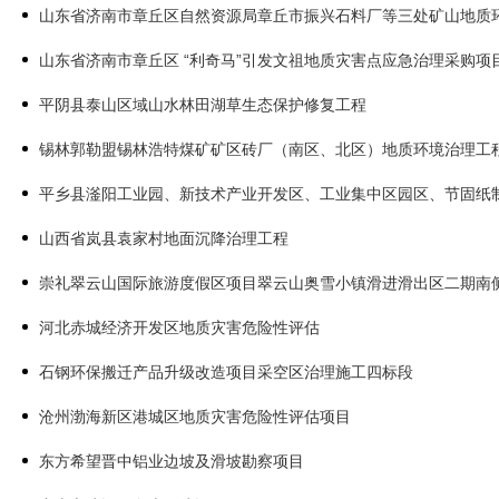
山东省济南市章丘区自然资源局章丘市振兴石料厂等三处矿山地质
山东省济南市章丘区 “利奇马”引发文祖地质灾害点应急治理采购项
平阴县泰山区域山水林田湖草生态保护修复工程
锡林郭勒盟锡林浩特煤矿矿区砖厂（南区、北区）地质环境治理工
平乡县滏阳工业园、新技术产业开发区、工业集中区园区、节固纸
山西省岚县袁家村地面沉降治理工程
崇礼翠云山国际旅游度假区项目翠云山奥雪小镇滑进滑出区二期南
河北赤城经济开发区地质灾害危险性评估
石钢环保搬迁产品升级改造项目采空区治理施工四标段
沧州渤海新区港城区地质灾害危险性评估项目
东方希望晋中铝业边坡及滑坡勘察项目